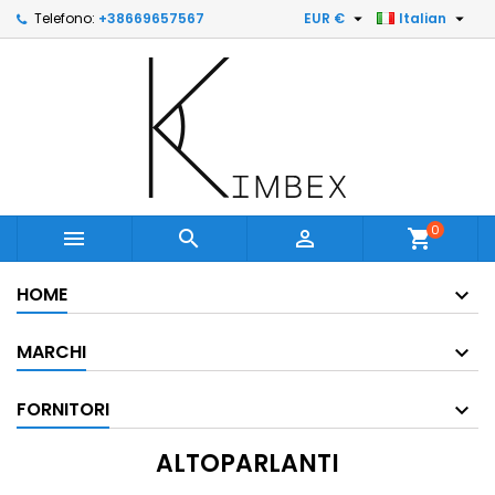


Telefono:
+38669657567
EUR €
Italian
0



shopping_cart
HOME
MARCHI
FORNITORI
ALTOPARLANTI