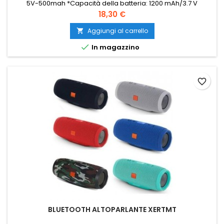
5V-500mah *Capacità della batteria: 1200 mAh/3.7 V
incorporati * Altoparlante: 45MM＊2 *Potenza: 5W *2 Peso del
Prezzo
18,30 €
prodotto: 490 g
Aggiungi al carrello


In magazzino
favorite_border
BLUETOOTH ALTOPARLANTE XERTMT