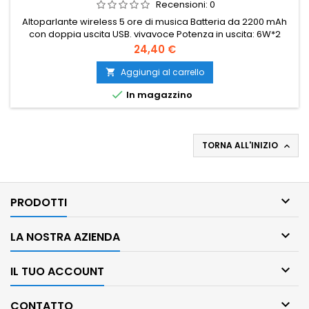
Recensioni:
0
Altoparlante wireless 5 ore di musica Batteria da 2200 mAh
con doppia uscita USB. vivavoce Potenza in uscita: 6W*2
Risposta in frequenza: 70Hz – 20kHz
Prezzo
24,40 €
Aggiungi al carrello


In magazzino
TORNA ALL'INIZIO


PRODOTTI

LA NOSTRA AZIENDA

IL TUO ACCOUNT

CONTATTO