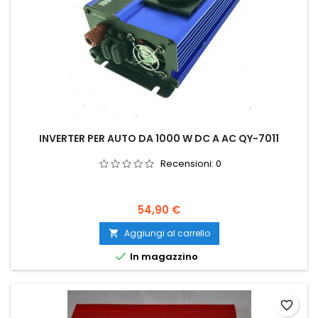
INVERTER PER AUTO DA 1000 W DC A AC QY-7011
Recensioni:
0
Prezzo
54,90 €
Aggiungi al carrello


In magazzino
favorite_border