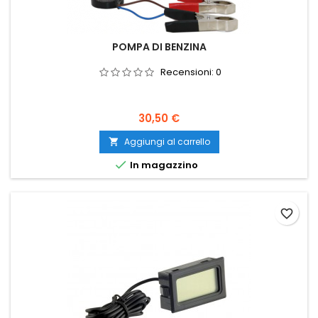
POMPA DI BENZINA
Recensioni:
0
Prezzo
30,50 €
Aggiungi al carrello


In magazzino
favorite_border