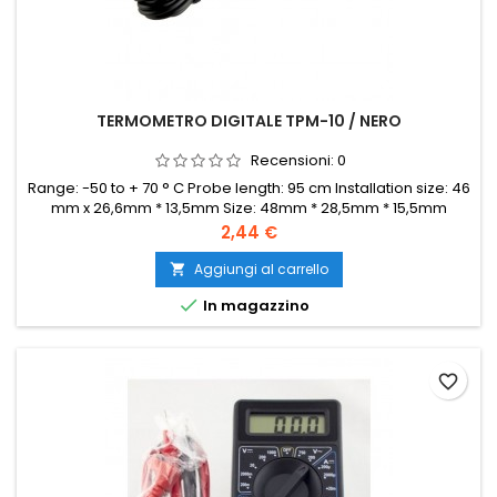
TERMOMETRO DIGITALE TPM-10 / NERO
Recensioni:
0
Range: -50 to + 70 ° C Probe length: 95 cm Installation size: 46
mm x 26,6mm * 13,5mm Size: 48mm * 28,5mm * 15,5mm
Display size: 35mm * 16mm Accuracy ± 1 C ° Battery: 2 x LR44
Prezzo
2,44 €
Aggiungi al carrello


In magazzino
favorite_border