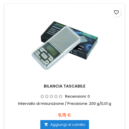
favorite_border
BILANCIA TASCABILE
Recensioni:
0
Intervallo di misurazione / Precisione: 200 g/0,01 g
Prezzo
9,15 €
Aggiungi al carrello
