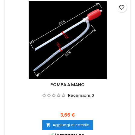
favorite_border
POMPA A MANO
Recensioni:
0
Prezzo
3,66 €
Aggiungi al carrello


In magazzino