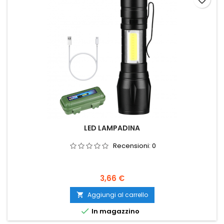
favorite_border
LED LAMPADINA
Recensioni:
0
Prezzo
3,66 €
Aggiungi al carrello


In magazzino