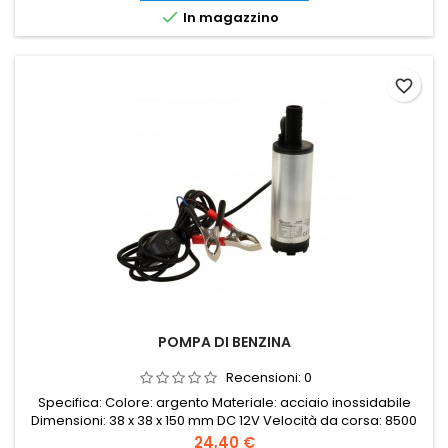

In magazzino
favorite_border
POMPA DI BENZINA
Recensioni:
0
Specifica: Colore: argento Materiale: acciaio inossidabile
Dimensioni: 38 x 38 x 150 mm DC 12V Velocità da corsa: 8500
giri/min Corrente di funzionamento massima della pompa:
Prezzo
24,40 €