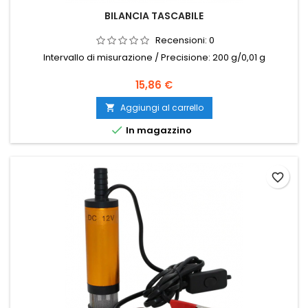
BILANCIA TASCABILE
Recensioni:
0
Intervallo di misurazione / Precisione: 200 g/0,01 g
Prezzo
15,86 €
Aggiungi al carrello


In magazzino
favorite_border