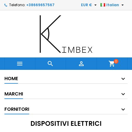


Telefono:
+38669657567
EUR €
Italian
0



shopping_cart
HOME
MARCHI
FORNITORI
DISPOSITIVI ELETTRICI