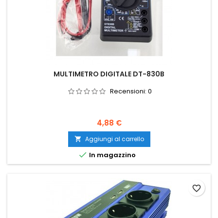
MULTIMETRO DIGITALE DT-830B
Recensioni:
0
Prezzo
4,88 €
Aggiungi al carrello


In magazzino
favorite_border