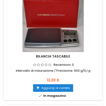
BILANCIA TASCABILE
Recensioni:
0
Intervallo di misurazione / Precisione: 500 g/0,1 g
Prezzo
12,20 €
Aggiungi al carrello


In magazzino