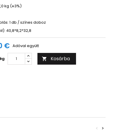
,0 kg (±3%)
ás: 1 db / színes doboz
M): 40,8*8,2*32,8
0 €
Adóval együtt
Kosárba
ég

<
>