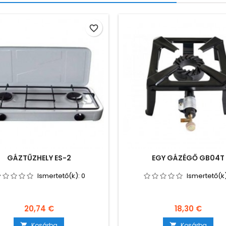
favorite_border
GÁZTŰZHELY ES-2
EGY GÁZÉGŐ GB04T
Ismertető(k):
0
Ismertető(k
Ár
Ár
20,74 €
18,30 €
Kosárba
Kosárba

