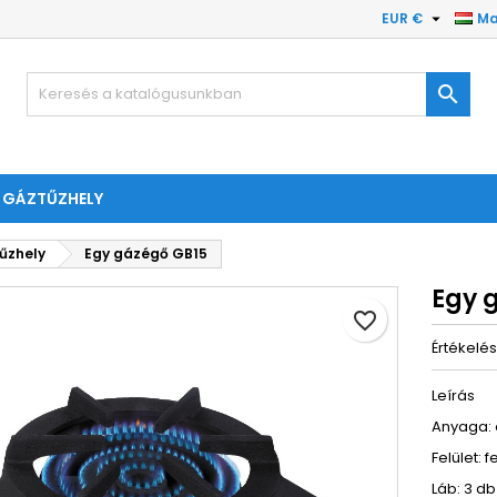

EUR €
Ma

I GÁZTŰZHELY
tűzhely
Egy gázégő GB15
Egy 
favorite_border
Értékelé
Leírás
Anyaga: ö
Felület: 
Láb: 3 db