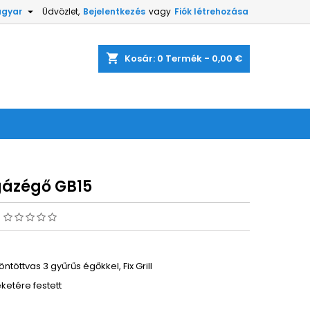

gyar
Üdvözlet,
Bejelentkezés
vagy
Fiók létrehozása
shopping_cart
Kosár:
0
Termék - 0,00 €
gázégő GB15
s
ntöttvas 3 gyűrűs égőkkel, Fix Grill
feketére festett