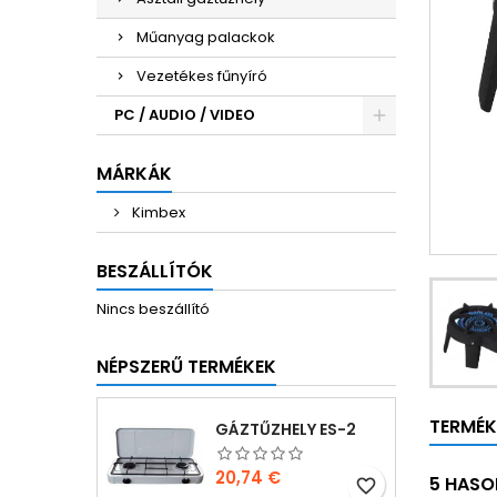
Műanyag palackok
Vezetékes fűnyíró
PC / AUDIO / VIDEO
MÁRKÁK
Kimbex
BESZÁLLÍTÓK
Nincs beszállító
NÉPSZERŰ TERMÉKEK
TERMÉK
GÁZTŰZHELY ES-2
Ár
20,74 €
5 HASO
favorite_border