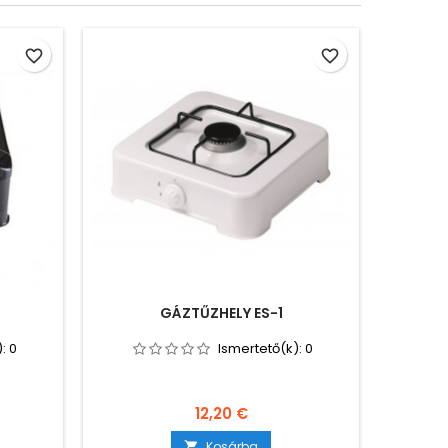
favorite_border
favorite_border
GÁZTŰZHELY ES-1
):
0
Ismertető(k):
0
Ár
12,20 €
Kosárba
