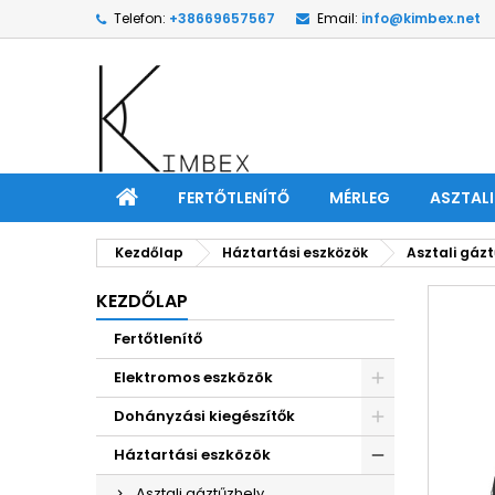
Telefon:
+38669657567
Email:
info@kimbex.net
FERTŐTLENÍTŐ
MÉRLEG
ASZTAL
Kezdőlap
Háztartási eszközök
Asztali gáz
KEZDŐLAP
Fertőtlenítő
Elektromos eszközök
Dohányzási kiegészítők
Háztartási eszközök
Asztali gáztűzhely