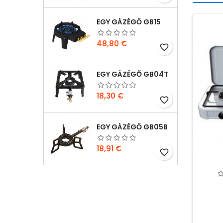
EGY GÁZÉGŐ GB15
Ár
48,80 €
favorite_border
EGY GÁZÉGŐ GB04T
Ár
18,30 €
favorite_border
EGY GÁZÉGŐ GB05B
Ár
18,91 €
favorite_border